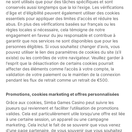
ne sont utilisés que pour des tâches spécifiques et sont
conservés aussi longtemps que la loi l'exige. Les vérifications
d'âge et d'éligibilité peuvent également utiliser des cookies
essentiels pour appliquer des limites d'accès et réduire les
abus. En plus des vérifications basées sur français ou les
règles locales si nécessaire, cela témoigne de notre
engagement en faveur du jeu responsable et contribue à
garantir que nos services ne sont disponibles que pour les
personnes éligibles. Si vous souhaitez changer d'avis, vous
pouvez utiliser le lien des paramètres de cookies du site (s'il
existe) ou les contrôles de votre navigateur. Veuillez garder à
l'esprit que la désactivation de certains cookies pourrait
affecter des éléments comme l'accès à votre compte, la
validation de votre paiement ou le maintien de la connexion
pendant les flux de retrait comme un retrait de €500.
Promotions, cookies marketing et offres personnalisées
Grâce aux cookies, Simba Games Casino peut suivre les
joueurs qui reviennent et faciliter l'utilisation de promotions
valides. Cela est particulièrement utile lorsqu'une offre est liée
à une certaine session, un appareil ou une campagne
marketing. Cela inclut le fait de se souvenir que vous venez
d'une page partenaire, de vous souvenir que vous souhaitez