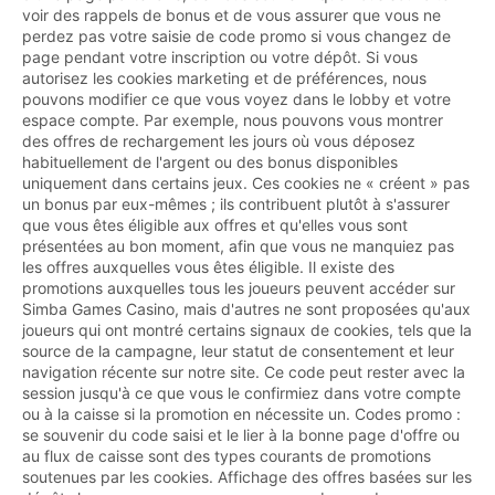
voir des rappels de bonus et de vous assurer que vous ne
perdez pas votre saisie de code promo si vous changez de
page pendant votre inscription ou votre dépôt. Si vous
autorisez les cookies marketing et de préférences, nous
pouvons modifier ce que vous voyez dans le lobby et votre
espace compte. Par exemple, nous pouvons vous montrer
des offres de rechargement les jours où vous déposez
habituellement de l'argent ou des bonus disponibles
uniquement dans certains jeux. Ces cookies ne « créent » pas
un bonus par eux-mêmes ; ils contribuent plutôt à s'assurer
que vous êtes éligible aux offres et qu'elles vous sont
présentées au bon moment, afin que vous ne manquiez pas
les offres auxquelles vous êtes éligible. Il existe des
promotions auxquelles tous les joueurs peuvent accéder sur
Simba Games Casino, mais d'autres ne sont proposées qu'aux
joueurs qui ont montré certains signaux de cookies, tels que la
source de la campagne, leur statut de consentement et leur
navigation récente sur notre site. Ce code peut rester avec la
session jusqu'à ce que vous le confirmiez dans votre compte
ou à la caisse si la promotion en nécessite un. Codes promo :
se souvenir du code saisi et le lier à la bonne page d'offre ou
au flux de caisse sont des types courants de promotions
soutenues par les cookies. Affichage des offres basées sur les