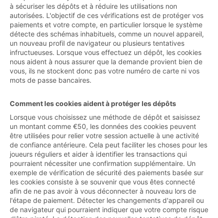
à sécuriser les dépôts et à réduire les utilisations non
autorisées. L'objectif de ces vérifications est de protéger vos
paiements et votre compte, en particulier lorsque le système
détecte des schémas inhabituels, comme un nouvel appareil,
un nouveau profil de navigateur ou plusieurs tentatives
infructueuses. Lorsque vous effectuez un dépôt, les cookies
nous aident à nous assurer que la demande provient bien de
vous, ils ne stockent donc pas votre numéro de carte ni vos
mots de passe bancaires.
Comment les cookies aident à protéger les dépôts
Lorsque vous choisissez une méthode de dépôt et saisissez
un montant comme €50, les données des cookies peuvent
être utilisées pour relier votre session actuelle à une activité
de confiance antérieure. Cela peut faciliter les choses pour les
joueurs réguliers et aider à identifier les transactions qui
pourraient nécessiter une confirmation supplémentaire. Un
exemple de vérification de sécurité des paiements basée sur
les cookies consiste à se souvenir que vous êtes connecté
afin de ne pas avoir à vous déconnecter à nouveau lors de
l'étape de paiement. Détecter les changements d'appareil ou
de navigateur qui pourraient indiquer que votre compte risque