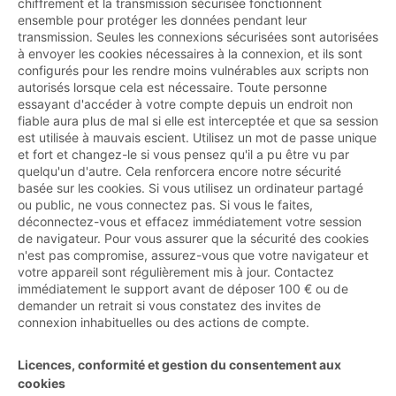
chiffrement et la transmission sécurisée fonctionnent
ensemble pour protéger les données pendant leur
transmission. Seules les connexions sécurisées sont autorisées
à envoyer les cookies nécessaires à la connexion, et ils sont
configurés pour les rendre moins vulnérables aux scripts non
autorisés lorsque cela est nécessaire. Toute personne
essayant d'accéder à votre compte depuis un endroit non
fiable aura plus de mal si elle est interceptée et que sa session
est utilisée à mauvais escient. Utilisez un mot de passe unique
et fort et changez-le si vous pensez qu'il a pu être vu par
quelqu'un d'autre. Cela renforcera encore notre sécurité
basée sur les cookies. Si vous utilisez un ordinateur partagé
ou public, ne vous connectez pas. Si vous le faites,
déconnectez-vous et effacez immédiatement votre session
de navigateur. Pour vous assurer que la sécurité des cookies
n'est pas compromise, assurez-vous que votre navigateur et
votre appareil sont régulièrement mis à jour. Contactez
immédiatement le support avant de déposer 100 € ou de
demander un retrait si vous constatez des invites de
connexion inhabituelles ou des actions de compte.
Licences, conformité et gestion du consentement aux
cookies