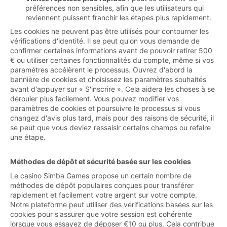
préférences non sensibles, afin que les utilisateurs qui
reviennent puissent franchir les étapes plus rapidement.
Les cookies ne peuvent pas être utilisés pour contourner les
vérifications d'identité. Il se peut qu'on vous demande de
confirmer certaines informations avant de pouvoir retirer 500
€ ou utiliser certaines fonctionnalités du compte, même si vos
paramètres accélèrent le processus. Ouvrez d'abord la
bannière de cookies et choisissez les paramètres souhaités
avant d'appuyer sur « S'inscrire ». Cela aidera les choses à se
dérouler plus facilement. Vous pouvez modifier vos
paramètres de cookies et poursuivre le processus si vous
changez d'avis plus tard, mais pour des raisons de sécurité, il
se peut que vous deviez ressaisir certains champs ou refaire
une étape.
Méthodes de dépôt et sécurité basée sur les cookies
Le casino Simba Games propose un certain nombre de
méthodes de dépôt populaires conçues pour transférer
rapidement et facilement votre argent sur votre compte.
Notre plateforme peut utiliser des vérifications basées sur les
cookies pour s'assurer que votre session est cohérente
lorsque vous essayez de déposer €10 ou plus. Cela contribue