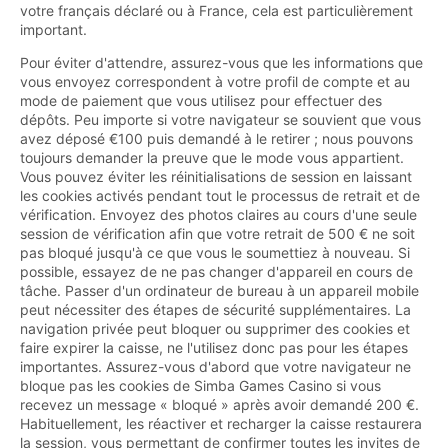
votre français déclaré ou à France, cela est particulièrement
important.
Pour éviter d'attendre, assurez-vous que les informations que
vous envoyez correspondent à votre profil de compte et au
mode de paiement que vous utilisez pour effectuer des
dépôts. Peu importe si votre navigateur se souvient que vous
avez déposé €100 puis demandé à le retirer ; nous pouvons
toujours demander la preuve que le mode vous appartient.
Vous pouvez éviter les réinitialisations de session en laissant
les cookies activés pendant tout le processus de retrait et de
vérification. Envoyez des photos claires au cours d'une seule
session de vérification afin que votre retrait de 500 € ne soit
pas bloqué jusqu'à ce que vous le soumettiez à nouveau. Si
possible, essayez de ne pas changer d'appareil en cours de
tâche. Passer d'un ordinateur de bureau à un appareil mobile
peut nécessiter des étapes de sécurité supplémentaires. La
navigation privée peut bloquer ou supprimer des cookies et
faire expirer la caisse, ne l'utilisez donc pas pour les étapes
importantes. Assurez-vous d'abord que votre navigateur ne
bloque pas les cookies de Simba Games Casino si vous
recevez un message « bloqué » après avoir demandé 200 €.
Habituellement, les réactiver et recharger la caisse restaurera
la session, vous permettant de confirmer toutes les invites de