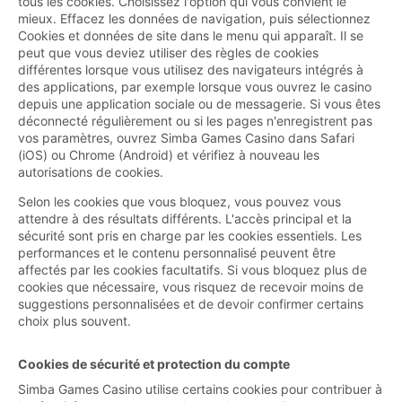
tous les cookies. Choisissez l'option qui vous convient le
mieux. Effacez les données de navigation, puis sélectionnez
Cookies et données de site dans le menu qui apparaît. Il se
peut que vous deviez utiliser des règles de cookies
différentes lorsque vous utilisez des navigateurs intégrés à
des applications, par exemple lorsque vous ouvrez le casino
depuis une application sociale ou de messagerie. Si vous êtes
déconnecté régulièrement ou si les pages n'enregistrent pas
vos paramètres, ouvrez Simba Games Casino dans Safari
(iOS) ou Chrome (Android) et vérifiez à nouveau les
autorisations de cookies.
Selon les cookies que vous bloquez, vous pouvez vous
attendre à des résultats différents. L'accès principal et la
sécurité sont pris en charge par les cookies essentiels. Les
performances et le contenu personnalisé peuvent être
affectés par les cookies facultatifs. Si vous bloquez plus de
cookies que nécessaire, vous risquez de recevoir moins de
suggestions personnalisées et de devoir confirmer certains
choix plus souvent.
Cookies de sécurité et protection du compte
Simba Games Casino utilise certains cookies pour contribuer à