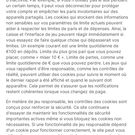
un certain temps, il peut vous déconnecter pour protéger
votre compte et empêcher les paris involontaires sur des
appareils partagés. Les cookies qui stockent des informations
non sensibles sur vos paramètres de limite actuels peuvent
aider à respecter les limites de paris et de dépenses. Ainsi, la
caisse et l'interface de jeu peuvent réagir immédiatement si
vous essayez de faire quelque chose qui dépasserait vos
limites. Un exemple courant est une limite quotidienne de
€100 en dépôts. Limite du plus gros pari que vous pouvez
placer, comme « miser 10 € ». Limite de pertes, comme une
limite quotidienne de € que vous pouvez perdre. Les jeux qui
vous rappellent d'être responsable, comme les contrôles de
réalité, peuvent utiliser des cookies pour suivre le moment où
le dernier rappel a été affiché et quand le suivant doit
apparaître. Cela permet de s'assurer que les notifications
restent cohérentes lorsque vous changez de page.
En matière de jeu responsable, les contrôles des cookies sont
conçus pour renforcer la sécurité. Ce site continuera
d'essayer de maintenir les fonctionnalités de sécurité
importantes actives même si vous bloquez les cookies non
nécessaires. Si une fonctionnalité de jeu responsable dépend
d'un cookie pour fonctionner correctement, le site peut vous