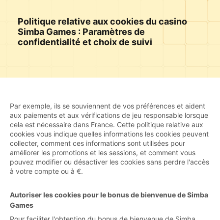
Politique relative aux cookies du casino
Simba Games : Paramètres de
confidentialité et choix de suivi
Par exemple, ils se souviennent de vos préférences et aident
aux paiements et aux vérifications de jeu responsable lorsque
cela est nécessaire dans France. Cette politique relative aux
cookies vous indique quelles informations les cookies peuvent
collecter, comment ces informations sont utilisées pour
améliorer les promotions et les sessions, et comment vous
pouvez modifier ou désactiver les cookies sans perdre l'accès
à votre compte ou à €.
Autoriser les cookies pour le bonus de bienvenue de Simba
Games
Pour faciliter l'obtention du bonus de bienvenue de Simba