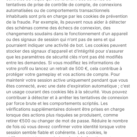
tentatives de prise de contrôle de compte, de connexions
automatisées ou de comportements transactionnels
inhabituels sont pris en charge par les cookies de prévention
de la fraude. Par exemple, ils peuvent nous aider à détecter
des schémas comme des échecs de connexion, des
changements soudains dans le fonctionnement d'un appareil
ou des signaux de session qui n'ont pas de sens et qui
pourraient indiquer une activité de bot. Les cookies peuvent
stocker des signaux d'appareil et d'intégrité pour s'assurer
que les paramètres de sécurité clés n'ont pas été modifiés
entre les demandes. Si vous modifiez les informations de
votre profil ou lancez un retrait de 500 €, cela contribue à
protéger votre gameplay et vos actions de compte. Pour
maintenir votre session active uniquement pendant que vous
êtes connecté, avec une date d'expiration automatique ; c'est
un usage courant des cookies liés à la sécurité. Vous pouvez
contribuer à détecter et à arrêter les tentatives de connexion
par force brute et les comportements scriptés. Les
vérifications supplémentaires doivent être prises en charge
lorsque des actions plus risquées se produisent, comme
retirer €500 ou changer de mot de passe. Réduire le nombre
de fois où vous devez confirmer votre identité lorsque votre
session semble fiable et cohérente. Les cookies, le