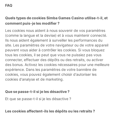
FAQ
Quels types de cookies Simba Games Casino utilise-t-il, et
comment puis-je les modifier ?
Les cookies nous aident à nous souvenir de vos paramètres
(comme la langue et la devise) et à vous maintenir connecté.
Ils nous aident également à surveiller les performances du
site. Les paramètres de votre navigateur ou de votre appareil
peuvent vous aider à contrôler les cookies. Si vous bloquez
tous les cookies, il se peut que vous ne puissiez pas vous
connecter, effectuer des dépôts ou des retraits, ou activer
des bonus. Activez les cookies nécessaires pour une meilleure
expérience. Dans les paramètres de votre bannière de
cookies, vous pouvez également choisir d'autoriser les
cookies d'analyse et de marketing.
Que se passe-t-il si je les désactive ?
Et que se passe-t-il si je les désactive ?
Les cookies affectent-ils les dépôts ou les retraits ?