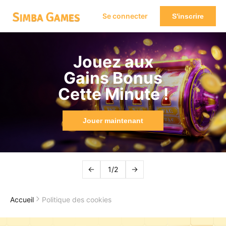
Se connecter
S'inscrire
Jouez aux
Gains Bonus
Cette Minute !
Jouer maintenant
1/2
Accueil
Politique des cookies