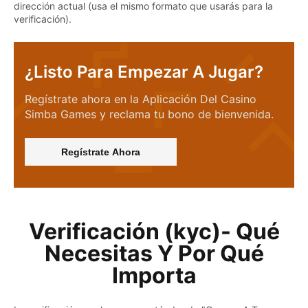
dirección actual (usa el mismo formato que usarás para la
verificación).
¿Listo Para Empezar A Jugar?
Regístrate ahora en la Aplicación Del Casino
Simba Games y reclama tu bono de bienvenida.
Regístrate Ahora
Verificación (kyc)- Qué
Necesitas Y Por Qué
Importa