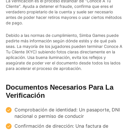
La verificación es el proceso estándar de "Conoce A Tu
Cliente". Ayuda a detener el fraude, confirma que eres el
verdadero propietario de la cuenta y suele ser necesario
antes de poder hacer retiros mayores o usar ciertos métodos
de pago.
Debido a las normas de cumplimiento, Simba Games puede
pedirte más información según dónde estés y de qué país
seas. La mayoría de los jugadores pueden terminar Conoce A
Tu Cliente (KYC) subiendo fotos claras directamente en la
aplicación. Usa buena iluminación, evita los reflejos y
asegúrate de poder ver el documento desde todos los lados
para acelerar el proceso de aprobación.
Documentos Necesarios Para La
Verificación
Comprobación de identidad: Un pasaporte, DNI
nacional o permiso de conducir
Confirmación de dirección: Una factura de