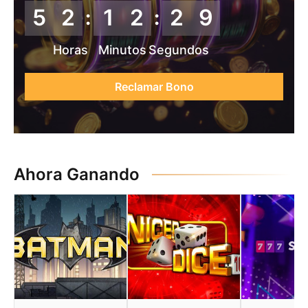
5
2
1
2
2
8
:
:
Horas
Minutos
Segundos
Reclamar Bono
Ahora Ganando