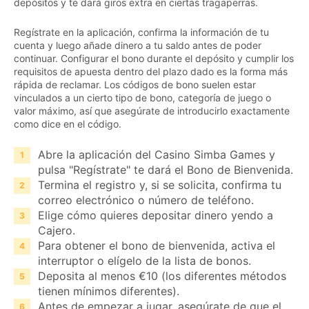
depósitos y te dará giros extra en ciertas tragaperras.
Regístrate en la aplicación, confirma la información de tu
cuenta y luego añade dinero a tu saldo antes de poder
continuar. Configurar el bono durante el depósito y cumplir los
requisitos de apuesta dentro del plazo dado es la forma más
rápida de reclamar. Los códigos de bono suelen estar
vinculados a un cierto tipo de bono, categoría de juego o
valor máximo, así que asegúrate de introducirlo exactamente
como dice en el código.
Abre la aplicación del Casino Simba Games y
pulsa "Regístrate" te dará el Bono de Bienvenida.
Termina el registro y, si se solicita, confirma tu
correo electrónico o número de teléfono.
Elige cómo quieres depositar dinero yendo a
Cajero.
Para obtener el bono de bienvenida, activa el
interruptor o elígelo de la lista de bonos.
Deposita al menos €10 (los diferentes métodos
tienen mínimos diferentes).
Antes de empezar a jugar, asegúrate de que el