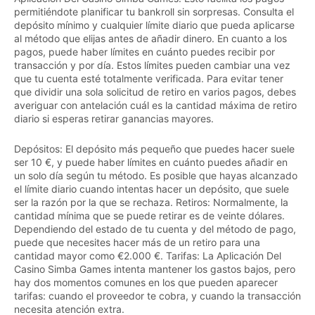
permitiéndote planificar tu bankroll sin sorpresas. Consulta el
depósito mínimo y cualquier límite diario que pueda aplicarse
al método que elijas antes de añadir dinero. En cuanto a los
pagos, puede haber límites en cuánto puedes recibir por
transacción y por día. Estos límites pueden cambiar una vez
que tu cuenta esté totalmente verificada. Para evitar tener
que dividir una sola solicitud de retiro en varios pagos, debes
averiguar con antelación cuál es la cantidad máxima de retiro
diario si esperas retirar ganancias mayores.
Depósitos: El depósito más pequeño que puedes hacer suele
ser 10 €, y puede haber límites en cuánto puedes añadir en
un solo día según tu método. Es posible que hayas alcanzado
el límite diario cuando intentas hacer un depósito, que suele
ser la razón por la que se rechaza. Retiros: Normalmente, la
cantidad mínima que se puede retirar es de veinte dólares.
Dependiendo del estado de tu cuenta y del método de pago,
puede que necesites hacer más de un retiro para una
cantidad mayor como €2.000 €. Tarifas: La Aplicación Del
Casino Simba Games intenta mantener los gastos bajos, pero
hay dos momentos comunes en los que pueden aparecer
tarifas: cuando el proveedor te cobra, y cuando la transacción
necesita atención extra.