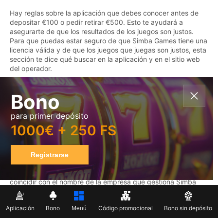
Hay reglas sobre la aplicación que debes conocer antes de
depositar €100 o pedir retirar €500. Esto te ayudará a
asegurarte de que los resultados de los juegos son justos.
Para que puedas estar seguro de que Simba Games tiene una
licencia válida y de que los juegos que juegas son justos, esta
sección te dice qué buscar en la aplicación y en el sitio web
del operador.
No basta con tener un logo en tu licencia; también necesitas
Bono
comprobar algunas otras cosas. Hay reglas que deben
seguirse que protegen a los jugadores, mantienen las
para primer depósito
operaciones funcionando sin problemas, gestionan quejas y
ofrecen herramientas para el juego responsable. La
1000€ + 250 FS
información sobre licencias suele encontrarse al final del sitio
web de la Aplicación Del Casino Simba Games, en la sección
"Acerca de" de la aplicación, o en los Términos y Condiciones.
Registrarse
Antes de hacer tu primer depósito de €100, asegúrate de que
lo siguiente es cierto: El nombre del titular de la licencia debe
coincidir con el nombre de la empresa que gestiona Simba
Games, no con una marca diferente. El número de licencia se
muestra, y puede comprobarse contra el registro oficial que
Aplicación
Bono
Código promocional
Bono sin depósito
Menú
lleva el regulador. La responsabilidad de la supervisión está