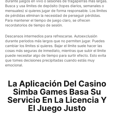
durante juegos en vivo o sesiones de tragaperras más largas.
Busca y usa límites de depósito (topes diarios, semanales o
mensuales) si quieres jugar de forma responsable. Los límites
de pérdidas eliminan la necesidad de perseguir pérdidas.
Para mantener el tiempo de juego claro, se ofrecen
recordatorios de tiempo de sesión.
Descansos intermedios para refrescarse. Autoexclusión
durante periodos más largos que no permiten jugar. Puedes
cambiar los límites si quieres. Bajar el límite suele hacer las
cosas más seguras de inmediato, mientras que subir el límite
puede necesitar algo de tiempo para surtir efecto. Esto evita
que tomes decisiones precipitadas cuando estás muy
emocional.
La Aplicación Del Casino
Simba Games Basa Su
Servicio En La Licencia Y
El Juego Justo