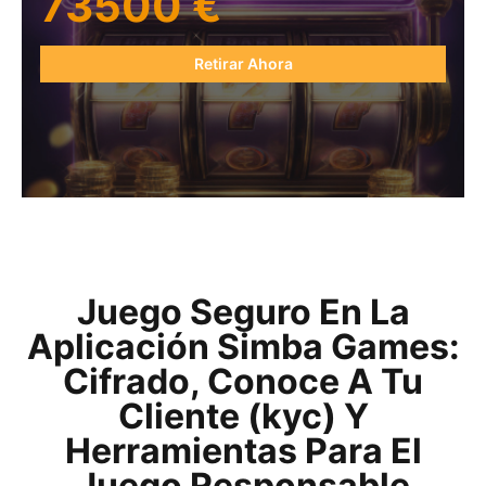
73500 €
Retirar Ahora
Juego Seguro En La
Aplicación Simba Games:
Cifrado, Conoce A Tu
Cliente (kyc) Y
Herramientas Para El
Juego Responsable