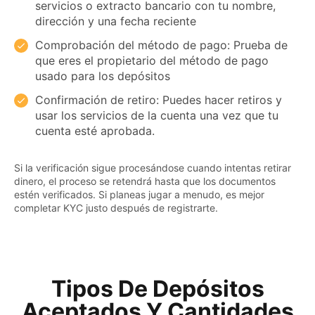
servicios o extracto bancario con tu nombre,
dirección y una fecha reciente
Comprobación del método de pago: Prueba de
que eres el propietario del método de pago
usado para los depósitos
Confirmación de retiro: Puedes hacer retiros y
usar los servicios de la cuenta una vez que tu
cuenta esté aprobada.
Si la verificación sigue procesándose cuando intentas retirar
dinero, el proceso se retendrá hasta que los documentos
estén verificados. Si planeas jugar a menudo, es mejor
completar KYC justo después de registrarte.
Tipos De Depósitos
Aceptados Y Cantidades