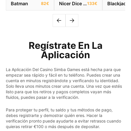
Batman
Nicer Dice 100
Black
82€
133€
Regístrate En La
Aplicación
La Aplicación Del Casino Simba Games está hecha para que
empezar sea rápido y fácil en tu teléfono. Puedes crear una
cuenta en minutos registrándote y verificando tu identidad.
Solo lleva unos minutos crear una cuenta. Una vez que estés
listo para que los retiros y pagos completos vayan más
fluidos, puedes pasar a la verificación.
Para proteger tu perfil, tu saldo y tus métodos de pago,
debes registrarte y demostrar quién eres. Hacer la
verificación pronto puede ayudarte a evitar retrasos cuando
quieras retirar €100 o más después de depositar.