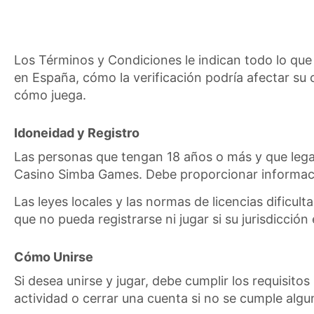
Los Términos y Condiciones le indican todo lo que 
en España, cómo la verificación podría afectar su
cómo juega.
Idoneidad y Registro
Las personas que tengan 18 años o más y que legalm
Casino Simba Games. Debe proporcionar informaci
Las leyes locales y las normas de licencias dificul
que no pueda registrarse ni jugar si su jurisdicción
Cómo Unirse
Si desea unirse y jugar, debe cumplir los requisit
actividad o cerrar una cuenta si no se cumple algu