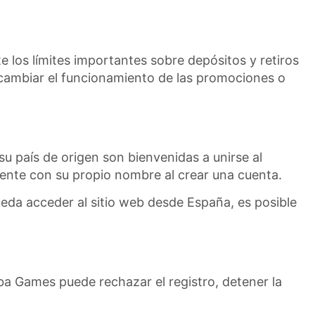
e los límites importantes sobre depósitos y retiros
 cambiar el funcionamiento de las promociones o
u país de origen son bienvenidas a unirse al
nte con su propio nombre al crear una cuenta.
pueda acceder al sitio web desde España, es posible
mba Games puede rechazar el registro, detener la