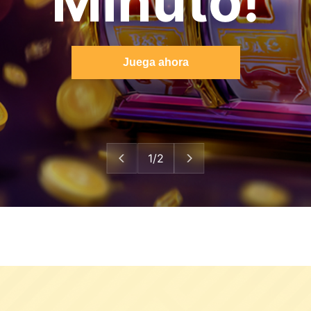
Minuto!
Juega ahora
1/2