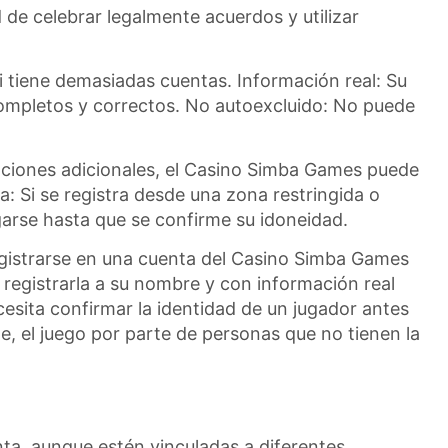
 de celebrar legalmente acuerdos y utilizar
i tiene demasiadas cuentas. Información real: Su
completos y correctos. No autoexcluido: No puede
baciones adicionales, el Casino Simba Games puede
: Si se registra desde una zona restringida o
garse hasta que se confirme su idoneidad.
egistrarse en una cuenta del Casino Simba Games
 registrarla a su nombre y con información real
cesita confirmar la identidad de un jugador antes
e, el juego por parte de personas que no tienen la
nta, aunque estén vinculadas a diferentes