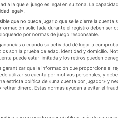
d a la que el juego es legal en su zona. La capacidad
dad legal».
ble que no pueda jugar o que se le cierre la cuenta s
formación solicitada durante el registro deben ser 
á bloqueado por normas de juego responsable.
s ganancias o cuando su actividad dé lugar a compro
os son la prueba de edad, identidad y domicilio. Nota
cuenta puede estar limitada y los retiros pueden dene
garantizar que la información que proporciona al r
ede utilizar su cuenta por motivos personales, y debe
a estricta política de «una cuenta por jugador» y ne
 retirar dinero. Estas normas ayudan a evitar el fraud
nifica que no puede crear ni utilizar más de una cue