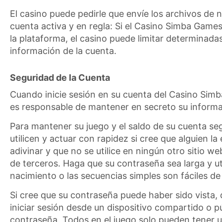
El casino puede pedirle que envíe los archivos de
cuenta activa y en regla: Si el Casino Simba Games
la plataforma, el casino puede limitar determinadas
información de la cuenta.
Seguridad de la Cuenta
Cuando inicie sesión en su cuenta del Casino Simb
es responsable de mantener en secreto su informaci
Para mantener su juego y el saldo de su cuenta se
utilicen y actuar con rapidez si cree que alguien l
adivinar y que no se utilice en ningún otro sitio we
de terceros. Haga que su contraseña sea larga y ut
nacimiento o las secuencias simples son fáciles de a
Si cree que su contraseña puede haber sido vista
iniciar sesión desde un dispositivo compartido o 
contraseña. Todos en el juego solo pueden tener un