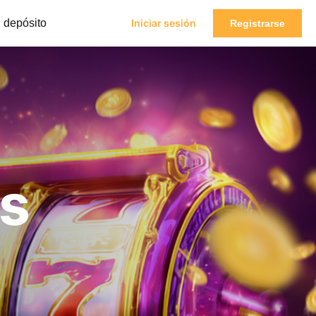
 depósito
Iniciar sesión
Registrarse
s