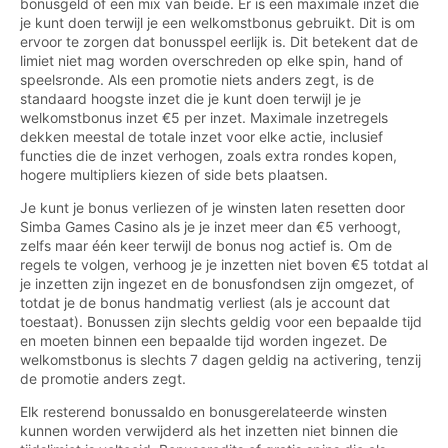
bonusgeld of een mix van beide. Er is een maximale inzet die
je kunt doen terwijl je een welkomstbonus gebruikt. Dit is om
ervoor te zorgen dat bonusspel eerlijk is. Dit betekent dat de
limiet niet mag worden overschreden op elke spin, hand of
speelsronde. Als een promotie niets anders zegt, is de
standaard hoogste inzet die je kunt doen terwijl je je
welkomstbonus inzet €5 per inzet. Maximale inzetregels
dekken meestal de totale inzet voor elke actie, inclusief
functies die de inzet verhogen, zoals extra rondes kopen,
hogere multipliers kiezen of side bets plaatsen.
Je kunt je bonus verliezen of je winsten laten resetten door
Simba Games Casino als je je inzet meer dan €5 verhoogt,
zelfs maar één keer terwijl de bonus nog actief is. Om de
regels te volgen, verhoog je je inzetten niet boven €5 totdat al
je inzetten zijn ingezet en de bonusfondsen zijn omgezet, of
totdat je de bonus handmatig verliest (als je account dat
toestaat). Bonussen zijn slechts geldig voor een bepaalde tijd
en moeten binnen een bepaalde tijd worden ingezet. De
welkomstbonus is slechts 7 dagen geldig na activering, tenzij
de promotie anders zegt.
Elk resterend bonussaldo en bonusgerelateerde winsten
kunnen worden verwijderd als het inzetten niet binnen die