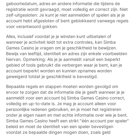
geboortedatum, adres en andere informatie die tijdens de
registratie wordt gevraagd, moet volledig en correct zijn. Niet
zelf-uitgesloten: Je kunt je niet aanmelden of spelen als je je
account hebt afgesloten of bent geblokkeerd vanwege regels
voor verantwoord gokken.
Alles, inclusief voordat je je winsten kunt uitbetalen of
wanneer je activiteit leidt tot extra controles, kan Simba
Games Casino je vragen om je geschiktheid te bewijzen.
Bewijs van leeftijd, identiteit en adres zijn enkele voorbeelden
hiervan. Opmerking: Als je je aanmeldt vanuit een beperkt
gebied of tools gebruikt die verbergen waar je bent, kan je
account beperkt worden en kunnen opnames worden
geweigerd totdat je geschiktheid is bevestigd.
Bepaalde regels en stappen moeten worden gevolgd om
ervoor te zorgen dat de informatie die je geeft wanneer je je
aanmeldt voor een account bij Simba Games Casino correct,
volledig en up-to-date is. Je mag je account alleen voor
persoonlijke redenen gebruiken, en je moet het registreren
onder je eigen naam en met echte informatie over wie je bent.
Simba Games Casino heeft een strikt "één account per speler"
beleid en moet de identiteit van een speler bevestigen
voordat ze bepaalde dingen mogen doen, zoals geld