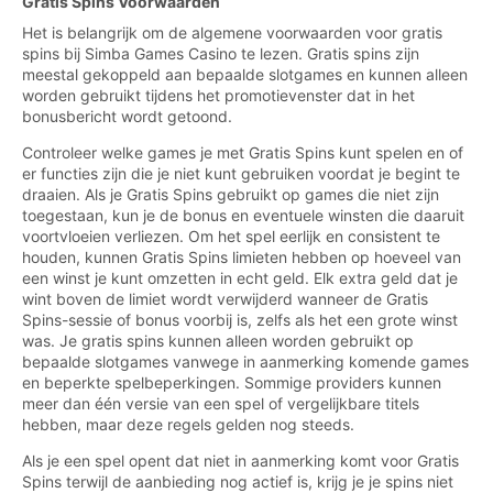
Gratis Spins Voorwaarden
Het is belangrijk om de algemene voorwaarden voor gratis
spins bij Simba Games Casino te lezen. Gratis spins zijn
meestal gekoppeld aan bepaalde slotgames en kunnen alleen
worden gebruikt tijdens het promotievenster dat in het
bonusbericht wordt getoond.
Controleer welke games je met Gratis Spins kunt spelen en of
er functies zijn die je niet kunt gebruiken voordat je begint te
draaien. Als je Gratis Spins gebruikt op games die niet zijn
toegestaan, kun je de bonus en eventuele winsten die daaruit
voortvloeien verliezen. Om het spel eerlijk en consistent te
houden, kunnen Gratis Spins limieten hebben op hoeveel van
een winst je kunt omzetten in echt geld. Elk extra geld dat je
wint boven de limiet wordt verwijderd wanneer de Gratis
Spins-sessie of bonus voorbij is, zelfs als het een grote winst
was. Je gratis spins kunnen alleen worden gebruikt op
bepaalde slotgames vanwege in aanmerking komende games
en beperkte spelbeperkingen. Sommige providers kunnen
meer dan één versie van een spel of vergelijkbare titels
hebben, maar deze regels gelden nog steeds.
Als je een spel opent dat niet in aanmerking komt voor Gratis
Spins terwijl de aanbieding nog actief is, krijg je je spins niet