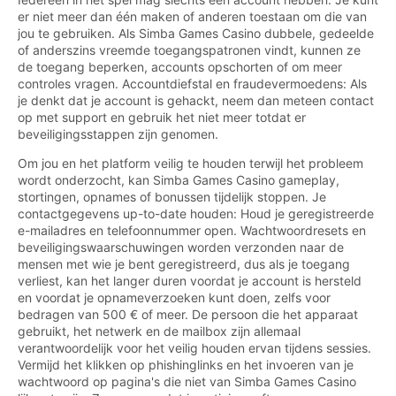
er niet meer dan één maken of anderen toestaan om die van
jou te gebruiken. Als Simba Games Casino dubbele, gedeelde
of anderszins vreemde toegangspatronen vindt, kunnen ze
de toegang beperken, accounts opschorten of om meer
controles vragen. Accountdiefstal en fraudevermoedens: Als
je denkt dat je account is gehackt, neem dan meteen contact
op met support en gebruik het niet meer totdat er
beveiligingsstappen zijn genomen.
Om jou en het platform veilig te houden terwijl het probleem
wordt onderzocht, kan Simba Games Casino gameplay,
stortingen, opnames of bonussen tijdelijk stoppen. Je
contactgegevens up-to-date houden: Houd je geregistreerde
e-mailadres en telefoonnummer open. Wachtwoordresets en
beveiligingswaarschuwingen worden verzonden naar de
mensen met wie je bent geregistreerd, dus als je toegang
verliest, kan het langer duren voordat je account is hersteld
en voordat je opnameverzoeken kunt doen, zelfs voor
bedragen van 500 € of meer. De persoon die het apparaat
gebruikt, het netwerk en de mailbox zijn allemaal
verantwoordelijk voor het veilig houden ervan tijdens sessies.
Vermijd het klikken op phishinglinks en het invoeren van je
wachtwoord op pagina's die niet van Simba Games Casino