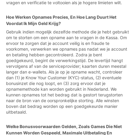
vragen en verificatie te voltooien als je hogere limieten wilt.
Hoe Werken Opnames Precies, En Hoe Lang Duurt Het
Voordat Ik Mijn Geld Krijg?
Gebruik indien mogelijk dezelfde methode die je hebt gebruikt
om te storten om een opname aan te vragen in de Kassa. Om
ervoor te zorgen dat je account veilig is en fraude te
voorkomen, verwerken we opnames pas nadat we je account
en betaling hebben gecontroleerd. Zodra je bent
goedgekeurd, begint de verwerkingstijd. De levertijd hangt
vervolgens af van de serviceprovider; kaarten duren meestal
langer dan e-wallets. Als je op je opname wacht, controleer
dan (1) je Know Your Customer (KYC)-status, (2) eventuele
bonusinzet die nog loopt, en (3) zorg ervoor dat je
opnamemethode kan worden gebruikt in Nederland. We
kunnen opnames tot het bedrag dat is gestort terugstorten
naar de bron van de oorspronkelijke storting. Alle winsten
boven dat bedrag worden op een goedgekeurde manier
uitbetaald.
Welke Bonusvoorwaarden Gelden, Zoals Games Die Niet
Kunnen Worden Gespeeld, Maximale Uitbetaling En