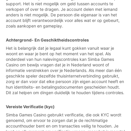
support. Het is niet mogelijk om geld tussen accounts te
verkopen of over te dragen. Je account delen met iemand
anders is niet mogelijk. De persoon die eigenaar is van het
account blijft verantwoordelijk voor alles wat er op gebeurt,
zoals aankopen en gameplay.
Achtergrond- En Geschiktheidscontroles
Het is belangrijk dat je legaal kunt gokken vanuit waar je
woont en waar je bent op het moment van het spel. Als
onderdeel van hun nalevingscontroles kan Simba Games
Casino om bewijs vragen dat je in Nederland woont of
informatie verstrekken over je Nederlands. Als meer dan één
geschikte speler dezelfde thuisinternetverbinding gebruikt,
zorg er dan voor dat elke persoon zijn eigen account heeft en
hun identiteits- en betalingsdocumenten gescheiden houdt.
Dit zal helpen om dingen duidelijk te houden tijdens controles.
Vereiste Verificatie (kyc)
Simba Games Casino gebruikt verificatie, die ook KYC wordt
genoemd, om ervoor te zorgen dat je de rechtmatige
accounthouder bent en om transacties veilig te houden. Je