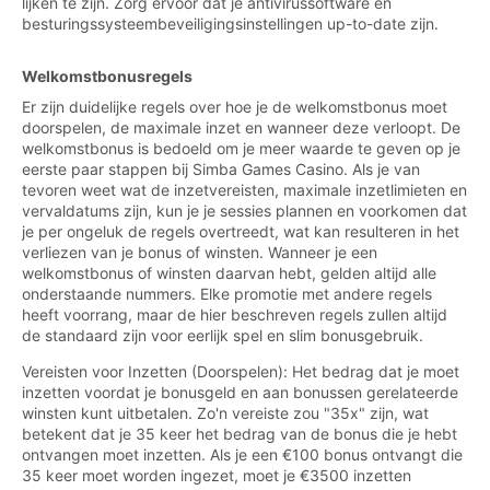
lijken te zijn. Zorg ervoor dat je antivirussoftware en
besturingssysteembeveiligingsinstellingen up-to-date zijn.
Welkomstbonusregels
Er zijn duidelijke regels over hoe je de welkomstbonus moet
doorspelen, de maximale inzet en wanneer deze verloopt. De
welkomstbonus is bedoeld om je meer waarde te geven op je
eerste paar stappen bij Simba Games Casino. Als je van
tevoren weet wat de inzetvereisten, maximale inzetlimieten en
vervaldatums zijn, kun je je sessies plannen en voorkomen dat
je per ongeluk de regels overtreedt, wat kan resulteren in het
verliezen van je bonus of winsten. Wanneer je een
welkomstbonus of winsten daarvan hebt, gelden altijd alle
onderstaande nummers. Elke promotie met andere regels
heeft voorrang, maar de hier beschreven regels zullen altijd
de standaard zijn voor eerlijk spel en slim bonusgebruik.
Vereisten voor Inzetten (Doorspelen): Het bedrag dat je moet
inzetten voordat je bonusgeld en aan bonussen gerelateerde
winsten kunt uitbetalen. Zo'n vereiste zou "35x" zijn, wat
betekent dat je 35 keer het bedrag van de bonus die je hebt
ontvangen moet inzetten. Als je een €100 bonus ontvangt die
35 keer moet worden ingezet, moet je €3500 inzetten