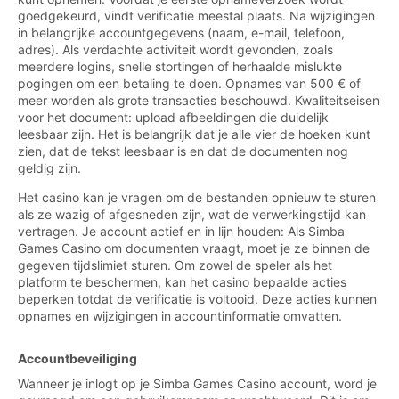
goedgekeurd, vindt verificatie meestal plaats. Na wijzigingen
in belangrijke accountgegevens (naam, e-mail, telefoon,
adres). Als verdachte activiteit wordt gevonden, zoals
meerdere logins, snelle stortingen of herhaalde mislukte
pogingen om een betaling te doen. Opnames van 500 € of
meer worden als grote transacties beschouwd. Kwaliteitseisen
voor het document: upload afbeeldingen die duidelijk
leesbaar zijn. Het is belangrijk dat je alle vier de hoeken kunt
zien, dat de tekst leesbaar is en dat de documenten nog
geldig zijn.
Het casino kan je vragen om de bestanden opnieuw te sturen
als ze wazig of afgesneden zijn, wat de verwerkingstijd kan
vertragen. Je account actief en in lijn houden: Als Simba
Games Casino om documenten vraagt, moet je ze binnen de
gegeven tijdslimiet sturen. Om zowel de speler als het
platform te beschermen, kan het casino bepaalde acties
beperken totdat de verificatie is voltooid. Deze acties kunnen
opnames en wijzigingen in accountinformatie omvatten.
Accountbeveiliging
Wanneer je inlogt op je Simba Games Casino account, word je