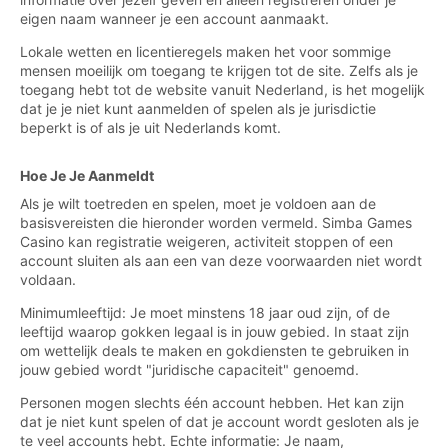
eigen naam wanneer je een account aanmaakt.
Lokale wetten en licentieregels maken het voor sommige
mensen moeilijk om toegang te krijgen tot de site. Zelfs als je
toegang hebt tot de website vanuit Nederland, is het mogelijk
dat je je niet kunt aanmelden of spelen als je jurisdictie
beperkt is of als je uit Nederlands komt.
Hoe Je Je Aanmeldt
Als je wilt toetreden en spelen, moet je voldoen aan de
basisvereisten die hieronder worden vermeld. Simba Games
Casino kan registratie weigeren, activiteit stoppen of een
account sluiten als aan een van deze voorwaarden niet wordt
voldaan.
Minimumleeftijd: Je moet minstens 18 jaar oud zijn, of de
leeftijd waarop gokken legaal is in jouw gebied. In staat zijn
om wettelijk deals te maken en gokdiensten te gebruiken in
jouw gebied wordt "juridische capaciteit" genoemd.
Personen mogen slechts één account hebben. Het kan zijn
dat je niet kunt spelen of dat je account wordt gesloten als je
te veel accounts hebt. Echte informatie: Je naam,