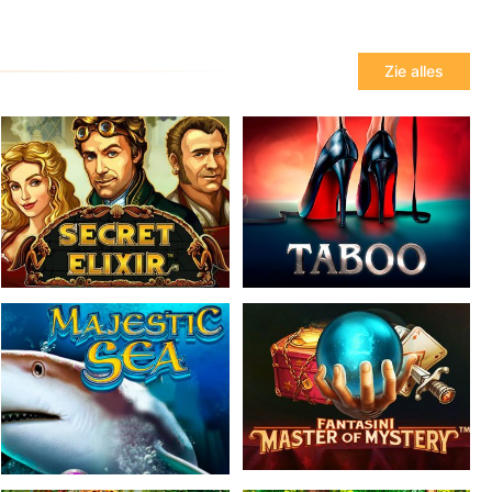
Zie alles