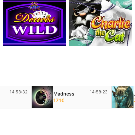
14:58:47
14:58:32
Miss Fix It
385€