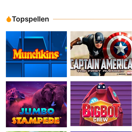
Normale Stappen Om Een Coupon Te Gebruiken Na H
Snelle Stortingen Bij Simba Games Casino- Kaarten, 
Topspellen
Hoe Je Je Aanmeldt