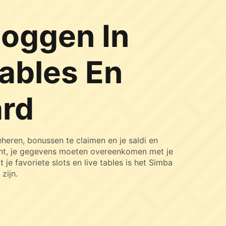
oggen In
Tables En
rd
heren, bonussen te claimen en je saldi en
bent, je gegevens moeten overeenkomen met je
je favoriete slots en live tables is het Simba
zijn.