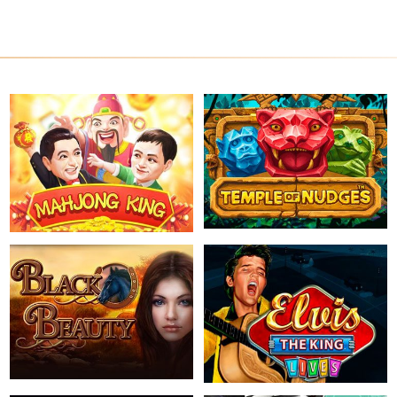
et Inloggen
E-wallets En Crypto