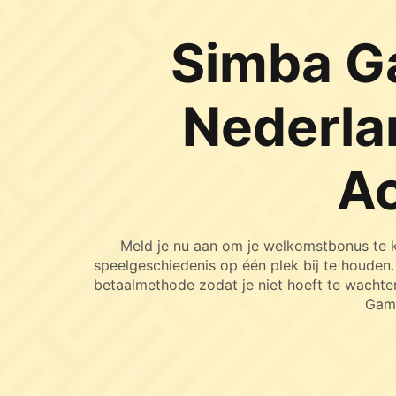
Simba G
Nederlan
A
Meld je nu aan om je welkomstbonus te kr
speelgeschiedenis op één plek bij te houden
betaalmethode zodat je niet hoeft te wachten 
Game