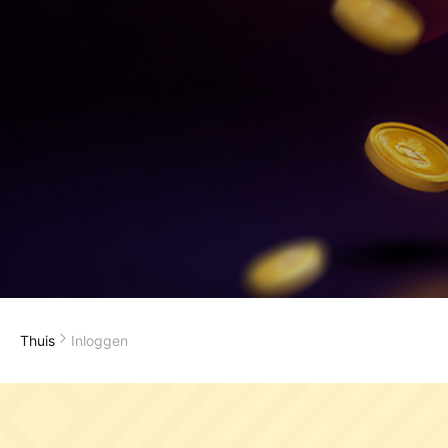
Thuis
Inloggen