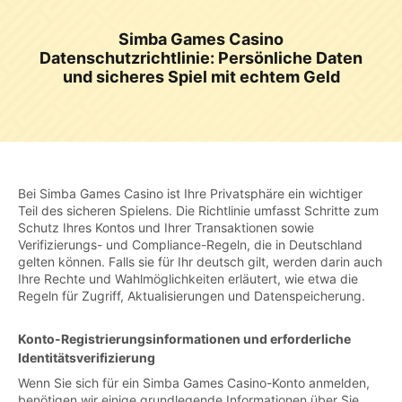
Simba Games Casino
Datenschutzrichtlinie: Persönliche Daten
und sicheres Spiel mit echtem Geld
Bei Simba Games Casino ist Ihre Privatsphäre ein wichtiger
Teil des sicheren Spielens. Die Richtlinie umfasst Schritte zum
Schutz Ihres Kontos und Ihrer Transaktionen sowie
Verifizierungs- und Compliance-Regeln, die in Deutschland
gelten können. Falls sie für Ihr deutsch gilt, werden darin auch
Ihre Rechte und Wahlmöglichkeiten erläutert, wie etwa die
Regeln für Zugriff, Aktualisierungen und Datenspeicherung.
Konto-Registrierungsinformationen und erforderliche
Identitätsverifizierung
Wenn Sie sich für ein Simba Games Casino-Konto anmelden,
benötigen wir einige grundlegende Informationen über Sie,