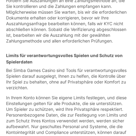
Fordern Sie Auszahlungen an eine Zahlungsmethode an, die
Sie kontrollieren und die Zahlungen empfangen kann.
Möglicherweise müssen Sie warten, bis wir die erforderlichen
Dokumente erhalten oder korrigieren, bevor wir Ihre
Auszahlungsanfrage bearbeiten können, falls wir KYC nicht
abschließen können. Sobald die Verifizierung abgeschlossen
ist, bearbeiten wir die Auszahlung mit der gewählten
Zahlungsmethode und allen erforderlichen Prüfungen.
Limits für verantwortungsvolles Spielen und Schutz von
Spielerdaten
Bei Simba Games Casino sind Tools für verantwortungsvolles
Spielen darauf ausgelegt, Ihnen zu helfen, die Kontrolle über
Ihr Spiel zu behalten, ohne auf Privatsphäre oder Komfort zu
verzichten.
In Ihrem Konto können Sie eigene Limits festlegen, und diese
Einstellungen gelten für alle Produkte, die sie unterstützen.
Um Spieler zu schützen, wird Ihre Privatsphäre respektiert.
Personenbezogene Daten, die zur Festlegung von Limits und
zum Schutz Ihres Kontos verwendet werden, werden sicher
aufbewahrt. Nur geschultes Personal und Systeme, die die
Kontointegrität und Compliance unterstützen, können darauf