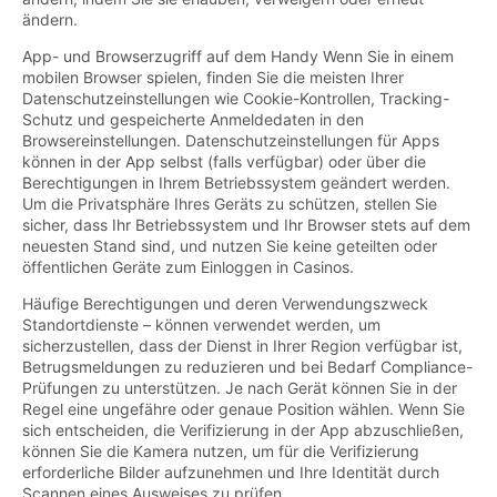
ändern.
App- und Browserzugriff auf dem Handy Wenn Sie in einem
mobilen Browser spielen, finden Sie die meisten Ihrer
Datenschutzeinstellungen wie Cookie-Kontrollen, Tracking-
Schutz und gespeicherte Anmeldedaten in den
Browsereinstellungen. Datenschutzeinstellungen für Apps
können in der App selbst (falls verfügbar) oder über die
Berechtigungen in Ihrem Betriebssystem geändert werden.
Um die Privatsphäre Ihres Geräts zu schützen, stellen Sie
sicher, dass Ihr Betriebssystem und Ihr Browser stets auf dem
neuesten Stand sind, und nutzen Sie keine geteilten oder
öffentlichen Geräte zum Einloggen in Casinos.
Häufige Berechtigungen und deren Verwendungszweck
Standortdienste – können verwendet werden, um
sicherzustellen, dass der Dienst in Ihrer Region verfügbar ist,
Betrugsmeldungen zu reduzieren und bei Bedarf Compliance-
Prüfungen zu unterstützen. Je nach Gerät können Sie in der
Regel eine ungefähre oder genaue Position wählen. Wenn Sie
sich entscheiden, die Verifizierung in der App abzuschließen,
können Sie die Kamera nutzen, um für die Verifizierung
erforderliche Bilder aufzunehmen und Ihre Identität durch
Scannen eines Ausweises zu prüfen.