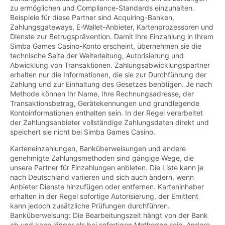
zu ermöglichen und Compliance-Standards einzuhalten.
Beispiele für diese Partner sind Acquiring-Banken,
Zahlungsgateways, E-Wallet-Anbieter, Kartenprozessoren und
Dienste zur Betrugsprävention. Damit Ihre Einzahlung in Ihrem
Simba Games Casino-Konto erscheint, übernehmen sie die
technische Seite der Weiterleitung, Autorisierung und
Abwicklung von Transaktionen. Zahlungsabwicklungspartner
erhalten nur die Informationen, die sie zur Durchführung der
Zahlung und zur Einhaltung des Gesetzes benötigen. Je nach
Methode können Ihr Name, Ihre Rechnungsadresse, der
Transaktionsbetrag, Gerätekennungen und grundlegende
Kontoinformationen enthalten sein. In der Regel verarbeitet
der Zahlungsanbieter vollständige Zahlungsdaten direkt und
speichert sie nicht bei Simba Games Casino.
Karteneinzahlungen, Banküberweisungen und andere
genehmigte Zahlungsmethoden sind gängige Wege, die
unsere Partner für Einzahlungen anbieten. Die Liste kann je
nach Deutschland variieren und sich auch ändern, wenn
Anbieter Dienste hinzufügen oder entfernen. Karteninhaber
erhalten in der Regel sofortige Autorisierung, der Emittent
kann jedoch zusätzliche Prüfungen durchführen.
Banküberweisung: Die Bearbeitungszeit hängt von der Bank
ab und kann länger als bei sofortigen Methoden sein. Andere