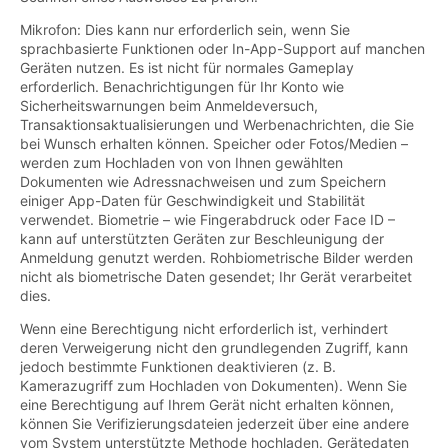
Mikrofon: Dies kann nur erforderlich sein, wenn Sie
sprachbasierte Funktionen oder In-App-Support auf manchen
Geräten nutzen. Es ist nicht für normales Gameplay
erforderlich. Benachrichtigungen für Ihr Konto wie
Sicherheitswarnungen beim Anmeldeversuch,
Transaktionsaktualisierungen und Werbenachrichten, die Sie
bei Wunsch erhalten können. Speicher oder Fotos/Medien –
werden zum Hochladen von von Ihnen gewählten
Dokumenten wie Adressnachweisen und zum Speichern
einiger App-Daten für Geschwindigkeit und Stabilität
verwendet. Biometrie – wie Fingerabdruck oder Face ID –
kann auf unterstützten Geräten zur Beschleunigung der
Anmeldung genutzt werden. Rohbiometrische Bilder werden
nicht als biometrische Daten gesendet; Ihr Gerät verarbeitet
dies.
Wenn eine Berechtigung nicht erforderlich ist, verhindert
deren Verweigerung nicht den grundlegenden Zugriff, kann
jedoch bestimmte Funktionen deaktivieren (z. B.
Kamerazugriff zum Hochladen von Dokumenten). Wenn Sie
eine Berechtigung auf Ihrem Gerät nicht erhalten können,
können Sie Verifizierungsdateien jederzeit über eine andere
vom System unterstützte Methode hochladen. Gerätedaten