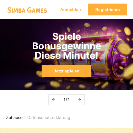
Anmelden
Registrieren
Spiele
Bonusgewinne
Diese Minute!
Jetzt spielen
1/2
Zuhause
Datenschutzerklärung