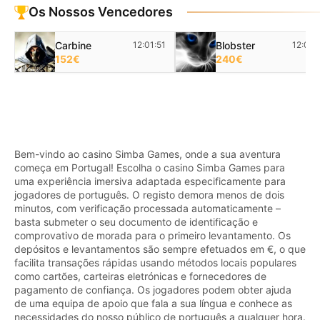
Os Nossos Vencedores
Carbine
12:01:51
Blobster
12:01:
152€
240€
Bem-vindo ao casino Simba Games, onde a sua aventura
começa em Portugal! Escolha o casino Simba Games para
uma experiência imersiva adaptada especificamente para
jogadores de português. O registo demora menos de dois
minutos, com verificação processada automaticamente –
basta submeter o seu documento de identificação e
comprovativo de morada para o primeiro levantamento. Os
depósitos e levantamentos são sempre efetuados em €, o que
facilita transações rápidas usando métodos locais populares
como cartões, carteiras eletrónicas e fornecedores de
pagamento de confiança. Os jogadores podem obter ajuda
de uma equipa de apoio que fala a sua língua e conhece as
necessidades do nosso público de português a qualquer hora.