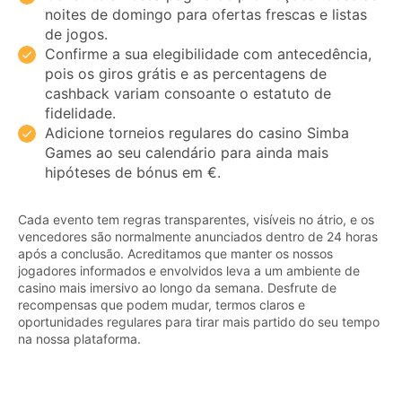
noites de domingo para ofertas frescas e listas
de jogos.
Confirme a sua elegibilidade com antecedência,
pois os giros grátis e as percentagens de
cashback variam consoante o estatuto de
fidelidade.
Adicione torneios regulares do casino Simba
Games ao seu calendário para ainda mais
hipóteses de bónus em €.
Cada evento tem regras transparentes, visíveis no átrio, e os
vencedores são normalmente anunciados dentro de 24 horas
após a conclusão. Acreditamos que manter os nossos
jogadores informados e envolvidos leva a um ambiente de
casino mais imersivo ao longo da semana. Desfrute de
recompensas que podem mudar, termos claros e
oportunidades regulares para tirar mais partido do seu tempo
na nossa plataforma.