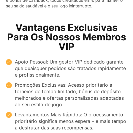
e bónus de cashback, todos creditados em € para manter o
seu saldo saudável e o seu jogo ininterrupto.
Vantagens Exclusivas
Para Os Nossos Membros
VIP
Apoio Pessoal: Um gestor VIP dedicado garante
que quaisquer pedidos são tratados rapidamente
e profissionalmente.
Promoções Exclusivas: Acesso prioritário a
torneios de tempo limitado, bónus de depósito
melhorados e ofertas personalizadas adaptadas
ao seu estilo de jogo.
Levantamentos Mais Rápidos: O processamento
prioritário significa menos espera – e mais tempo
a desfrutar das suas recompensas.