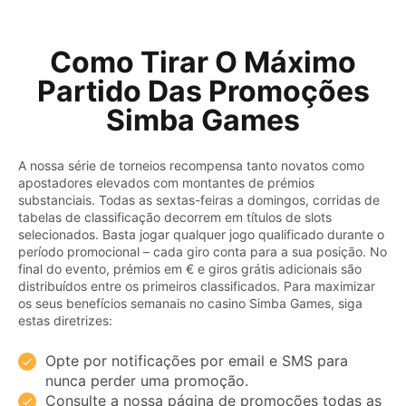
Como Tirar O Máximo
Partido Das Promoções
Simba Games
A nossa série de torneios recompensa tanto novatos como
apostadores elevados com montantes de prémios
substanciais. Todas as sextas-feiras a domingos, corridas de
tabelas de classificação decorrem em títulos de slots
selecionados. Basta jogar qualquer jogo qualificado durante o
período promocional – cada giro conta para a sua posição. No
final do evento, prémios em € e giros grátis adicionais são
distribuídos entre os primeiros classificados. Para maximizar
os seus benefícios semanais no casino Simba Games, siga
estas diretrizes:
Opte por notificações por email e SMS para
nunca perder uma promoção.
Consulte a nossa página de promoções todas as