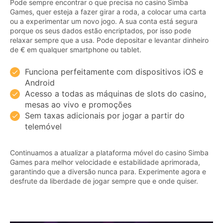
Pode sempre encontrar o que precisa no casino Simba
Games, quer esteja a fazer girar a roda, a colocar uma carta
ou a experimentar um novo jogo. A sua conta está segura
porque os seus dados estão encriptados, por isso pode
relaxar sempre que a usa. Pode depositar e levantar dinheiro
de € em qualquer smartphone ou tablet.
Funciona perfeitamente com dispositivos iOS e
Android
Acesso a todas as máquinas de slots do casino,
mesas ao vivo e promoções
Sem taxas adicionais por jogar a partir do
telemóvel
Continuamos a atualizar a plataforma móvel do casino Simba
Games para melhor velocidade e estabilidade aprimorada,
garantindo que a diversão nunca para. Experimente agora e
desfrute da liberdade de jogar sempre que e onde quiser.