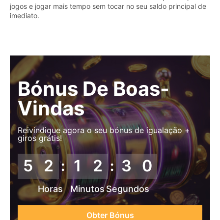
jogos e jogar mais tempo sem tocar no seu saldo principal de
imediato.
Bónus De Boas-
Vindas
Reivindique agora o seu bónus de igualação +
giros grátis!
5
2
1
2
2
8
:
:
Horas
Minutos
Segundos
Obter Bónus