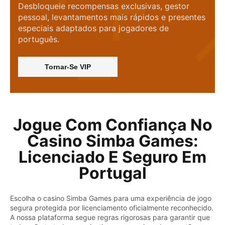
Desbloqueie recompensas exclusivas, gestor
pessoal, levantamentos mais rápidos e presentes
especiais adaptados para jogadores de
português.
Tornar-Se VIP
Jogue Com Confiança No
Casino Simba Games:
Licenciado E Seguro Em
Portugal
Escolha o casino Simba Games para uma experiência de jogo
segura protegida por licenciamento oficialmente reconhecido.
A nossa plataforma segue regras rigorosas para garantir que