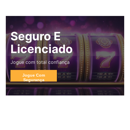
Seguro E
Licenciado
Jogue com total confiança
Jogue Com
Segurança