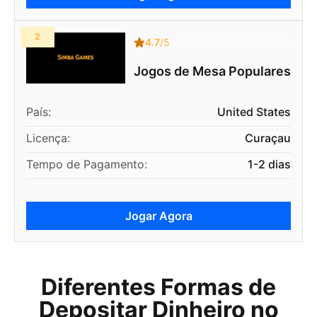
2
4.7
/5
Jogos de Mesa Populares
País:
United States
Licença:
Curaçau
Tempo de Pagamento:
1-2 dias
Jogar Agora
Diferentes Formas de
Depositar Dinheiro no