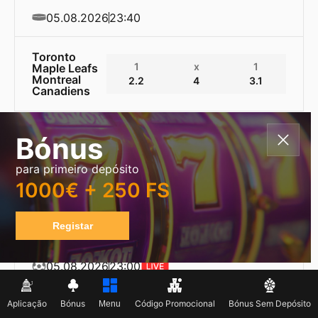
05.08.2026
23:40
Toronto
1
x
1
Maple Leafs
Montreal
2.2
4
3.1
Canadiens
Bónus
05.08.2026
22:50
para primeiro depósito
1000€ + 250 FS
1
x
1
Brazil
Italy
1.8
2.9
2.2
Registar
05.08.2026
23:00
Aplicação
Bónus
Código Promocional
Bónus Sem Depósito
Menu
Borussia
1
x
1