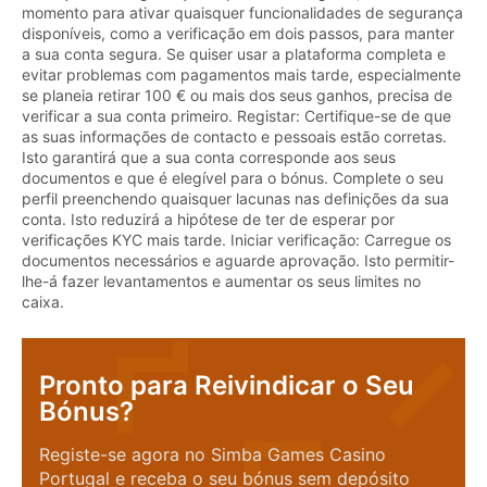
momento para ativar quaisquer funcionalidades de segurança
disponíveis, como a verificação em dois passos, para manter
a sua conta segura. Se quiser usar a plataforma completa e
evitar problemas com pagamentos mais tarde, especialmente
se planeia retirar 100 € ou mais dos seus ganhos, precisa de
verificar a sua conta primeiro. Registar: Certifique-se de que
as suas informações de contacto e pessoais estão corretas.
Isto garantirá que a sua conta corresponde aos seus
documentos e que é elegível para o bónus. Complete o seu
perfil preenchendo quaisquer lacunas nas definições da sua
conta. Isto reduzirá a hipótese de ter de esperar por
verificações KYC mais tarde. Iniciar verificação: Carregue os
documentos necessários e aguarde aprovação. Isto permitir-
lhe-á fazer levantamentos e aumentar os seus limites no
caixa.
Pronto para Reivindicar o Seu
Bónus?
Registe-se agora no Simba Games Casino
Portugal e receba o seu bónus sem depósito