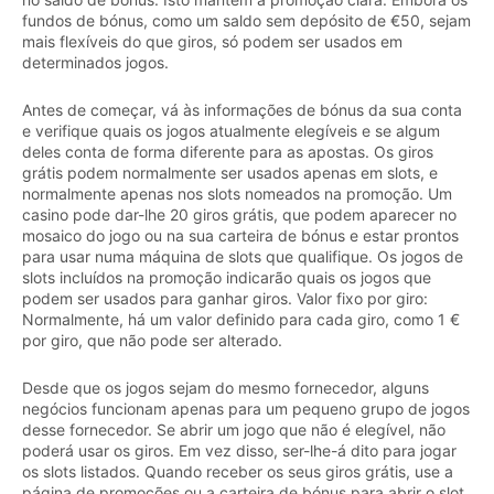
fundos de bónus, como um saldo sem depósito de €50, sejam
mais flexíveis do que giros, só podem ser usados em
determinados jogos.
Antes de começar, vá às informações de bónus da sua conta
e verifique quais os jogos atualmente elegíveis e se algum
deles conta de forma diferente para as apostas. Os giros
grátis podem normalmente ser usados apenas em slots, e
normalmente apenas nos slots nomeados na promoção. Um
casino pode dar-lhe 20 giros grátis, que podem aparecer no
mosaico do jogo ou na sua carteira de bónus e estar prontos
para usar numa máquina de slots que qualifique. Os jogos de
slots incluídos na promoção indicarão quais os jogos que
podem ser usados para ganhar giros. Valor fixo por giro:
Normalmente, há um valor definido para cada giro, como 1 €
por giro, que não pode ser alterado.
Desde que os jogos sejam do mesmo fornecedor, alguns
negócios funcionam apenas para um pequeno grupo de jogos
desse fornecedor. Se abrir um jogo que não é elegível, não
poderá usar os giros. Em vez disso, ser-lhe-á dito para jogar
os slots listados. Quando receber os seus giros grátis, use a
página de promoções ou a carteira de bónus para abrir o slot