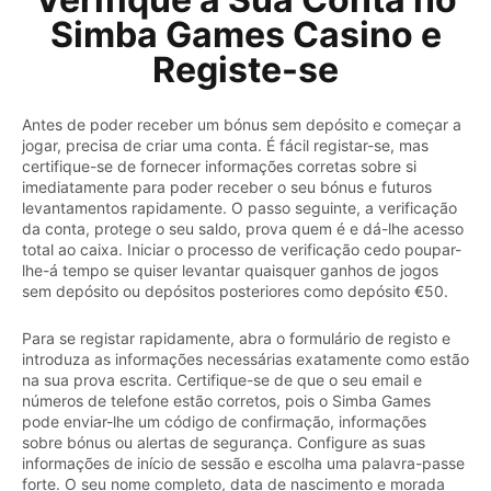
Simba Games Casino e
Registe-se
Antes de poder receber um bónus sem depósito e começar a
jogar, precisa de criar uma conta. É fácil registar-se, mas
certifique-se de fornecer informações corretas sobre si
imediatamente para poder receber o seu bónus e futuros
levantamentos rapidamente. O passo seguinte, a verificação
da conta, protege o seu saldo, prova quem é e dá-lhe acesso
total ao caixa. Iniciar o processo de verificação cedo poupar-
lhe-á tempo se quiser levantar quaisquer ganhos de jogos
sem depósito ou depósitos posteriores como depósito €50.
Para se registar rapidamente, abra o formulário de registo e
introduza as informações necessárias exatamente como estão
na sua prova escrita. Certifique-se de que o seu email e
números de telefone estão corretos, pois o Simba Games
pode enviar-lhe um código de confirmação, informações
sobre bónus ou alertas de segurança. Configure as suas
informações de início de sessão e escolha uma palavra-passe
forte. O seu nome completo, data de nascimento e morada