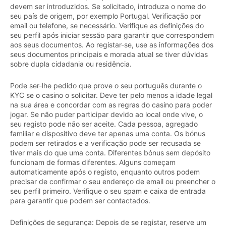
devem ser introduzidos. Se solicitado, introduza o nome do
seu país de origem, por exemplo Portugal. Verificação por
email ou telefone, se necessário. Verifique as definições do
seu perfil após iniciar sessão para garantir que correspondem
aos seus documentos. Ao registar-se, use as informações dos
seus documentos principais e morada atual se tiver dúvidas
sobre dupla cidadania ou residência.
Pode ser-lhe pedido que prove o seu português durante o
KYC se o casino o solicitar. Deve ter pelo menos a idade legal
na sua área e concordar com as regras do casino para poder
jogar. Se não puder participar devido ao local onde vive, o
seu registo pode não ser aceite. Cada pessoa, agregado
familiar e dispositivo deve ter apenas uma conta. Os bónus
podem ser retirados e a verificação pode ser recusada se
tiver mais do que uma conta. Diferentes bónus sem depósito
funcionam de formas diferentes. Alguns começam
automaticamente após o registo, enquanto outros podem
precisar de confirmar o seu endereço de email ou preencher o
seu perfil primeiro. Verifique o seu spam e caixa de entrada
para garantir que podem ser contactados.
Definições de segurança: Depois de se registar, reserve um