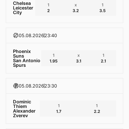
Chelsea
1
x
1
Leicester
2
3.2
3.5
City
05.08.2026
23:40
Phoenix
1
x
1
Suns
San Antonio
1.95
3.1
2.1
Spurs
05.08.2026
23:30
Dominic
1
1
Thiem
Alexander
1.7
2.2
Zverev