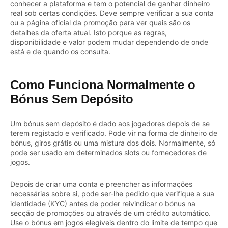
conhecer a plataforma e tem o potencial de ganhar dinheiro
real sob certas condições. Deve sempre verificar a sua conta
ou a página oficial da promoção para ver quais são os
detalhes da oferta atual. Isto porque as regras,
disponibilidade e valor podem mudar dependendo de onde
está e de quando os consulta.
Como Funciona Normalmente o
Bónus Sem Depósito
Um bónus sem depósito é dado aos jogadores depois de se
terem registado e verificado. Pode vir na forma de dinheiro de
bónus, giros grátis ou uma mistura dos dois. Normalmente, só
pode ser usado em determinados slots ou fornecedores de
jogos.
Depois de criar uma conta e preencher as informações
necessárias sobre si, pode ser-lhe pedido que verifique a sua
identidade (KYC) antes de poder reivindicar o bónus na
secção de promoções ou através de um crédito automático.
Use o bónus em jogos elegíveis dentro do limite de tempo que