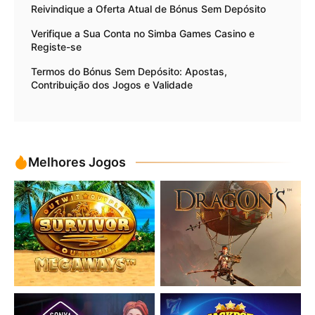
Reivindique a Oferta Atual de Bónus Sem Depósito
Verifique a Sua Conta no Simba Games Casino e
Registe-se
Termos do Bónus Sem Depósito: Apostas,
Contribuição dos Jogos e Validade
Jogos Que Podem Dar-lhe Giros Sem Depósito e
Dinheiro de Bónus
Diferentes Formas de Depositar Dinheiro no Simba
Melhores Jogos
Games Casino Com Montantes Mínimos, Taxas e
Tempos de Processamento
Bónus Sem Depósito do Simba Games Casino
Como Funciona Normalmente o Bónus Sem Depósito