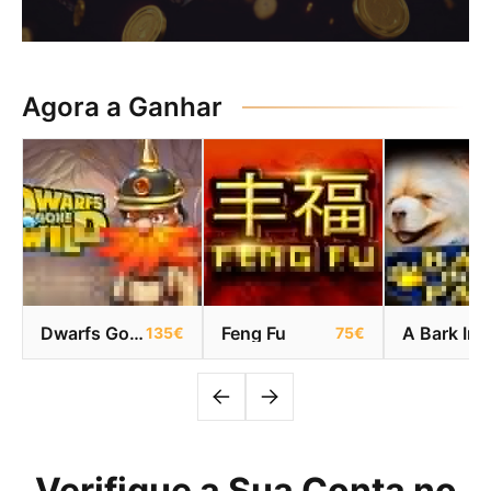
Agora a Ganhar
Dwarfs Gone Wild
Feng Fu
A Bark In T
135€
75€
Verifique a Sua Conta no