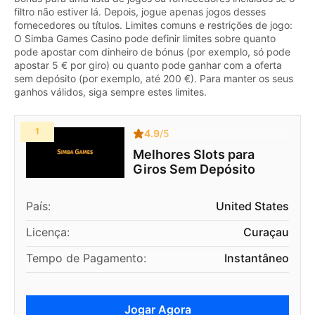
filtro não estiver lá. Depois, jogue apenas jogos desses
fornecedores ou títulos. Limites comuns e restrições de jogo:
O Simba Games Casino pode definir limites sobre quanto
pode apostar com dinheiro de bónus (por exemplo, só pode
apostar 5 € por giro) ou quanto pode ganhar com a oferta
sem depósito (por exemplo, até 200 €). Para manter os seus
ganhos válidos, siga sempre estes limites.
1
4.9
/5
Melhores Slots para
Giros Sem Depósito
País:
United States
Licença:
Curaçau
Tempo de Pagamento:
Instantâneo
Jogar Agora