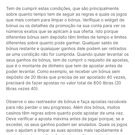
Tem de cumprir estas condições, que são principalmente
sobre quanto tempo tem de seguir as regras e quais os jogos
que mais contam para limpar o bónus. Verifique o widget de
bónus ou os detalhes da promoção na sua conta para ver os
números exatos que se aplicam à sua oferta. Isto porque
diferentes bónus sem depósito têm limites de tempo e limites
diferentes sobre quanto pode ganhar. Qualquer saldo de
bónus restante e quaisquer ganhos dele podem ser retirados
se uma condição não for cumprida. Quando quiser levantar os
seus ganhos de bónus, tem de cumprir o requisito de apostas,
que é o montante de dinheiro que tem de apostar antes de
poder levantar. Como exemplo, se receber um bónus sem
depósito de 20 libras que precisa de ser apostado 40 vezes,
precisará de fazer apostas no valor total de 800 libras (20
libras vezes 40).
Observe o seu rastreador de bónus e faça apostas razoáveis
para não perder o seu progresso. Além dos bónus, muitos
casinos têm regras sobre quanto pode apostar de uma vez.
Deve verificar a aposta máxima antes de jogar porque, se a
exceder, os seus ganhos podem ser anulados. Quais os jogos
que o ajudam a limpar as suas apostas mais rapidamente é