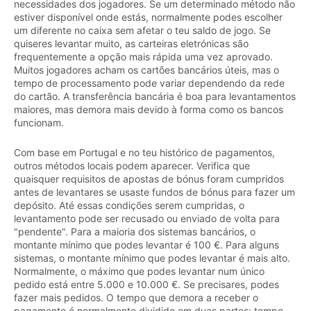
necessidades dos jogadores. Se um determinado método não
estiver disponível onde estás, normalmente podes escolher
um diferente no caixa sem afetar o teu saldo de jogo. Se
quiseres levantar muito, as carteiras eletrónicas são
frequentemente a opção mais rápida uma vez aprovado.
Muitos jogadores acham os cartões bancários úteis, mas o
tempo de processamento pode variar dependendo da rede
do cartão. A transferência bancária é boa para levantamentos
maiores, mas demora mais devido à forma como os bancos
funcionam.
Com base em Portugal e no teu histórico de pagamentos,
outros métodos locais podem aparecer. Verifica que
quaisquer requisitos de apostas de bónus foram cumpridos
antes de levantares se usaste fundos de bónus para fazer um
depósito. Até essas condições serem cumpridas, o
levantamento pode ser recusado ou enviado de volta para
"pendente". Para a maioria dos sistemas bancários, o
montante mínimo que podes levantar é 100 €. Para alguns
sistemas, o montante mínimo que podes levantar é mais alto.
Normalmente, o máximo que podes levantar num único
pedido está entre 5.000 e 10.000 €. Se precisares, podes
fazer mais pedidos. O tempo que demora a receber o
pagamento é normalmente dividido em duas partes: tempo