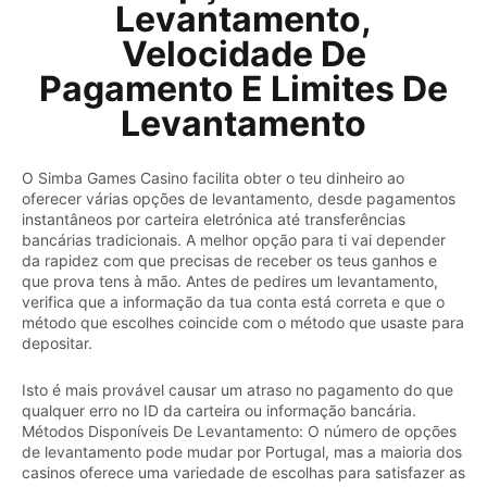
Levantamento,
Velocidade De
Pagamento E Limites De
Levantamento
O Simba Games Casino facilita obter o teu dinheiro ao
oferecer várias opções de levantamento, desde pagamentos
instantâneos por carteira eletrónica até transferências
bancárias tradicionais. A melhor opção para ti vai depender
da rapidez com que precisas de receber os teus ganhos e
que prova tens à mão. Antes de pedires um levantamento,
verifica que a informação da tua conta está correta e que o
método que escolhes coincide com o método que usaste para
depositar.
Isto é mais provável causar um atraso no pagamento do que
qualquer erro no ID da carteira ou informação bancária.
Métodos Disponíveis De Levantamento: O número de opções
de levantamento pode mudar por Portugal, mas a maioria dos
casinos oferece uma variedade de escolhas para satisfazer as