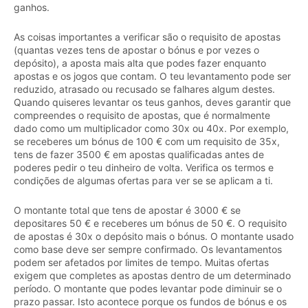
ganhos.
As coisas importantes a verificar são o requisito de apostas
(quantas vezes tens de apostar o bónus e por vezes o
depósito), a aposta mais alta que podes fazer enquanto
apostas e os jogos que contam. O teu levantamento pode ser
reduzido, atrasado ou recusado se falhares algum destes.
Quando quiseres levantar os teus ganhos, deves garantir que
compreendes o requisito de apostas, que é normalmente
dado como um multiplicador como 30x ou 40x. Por exemplo,
se receberes um bónus de 100 € com um requisito de 35x,
tens de fazer 3500 € em apostas qualificadas antes de
poderes pedir o teu dinheiro de volta. Verifica os termos e
condições de algumas ofertas para ver se se aplicam a ti.
O montante total que tens de apostar é 3000 € se
depositares 50 € e receberes um bónus de 50 €. O requisito
de apostas é 30x o depósito mais o bónus. O montante usado
como base deve ser sempre confirmado. Os levantamentos
podem ser afetados por limites de tempo. Muitas ofertas
exigem que completes as apostas dentro de um determinado
período. O montante que podes levantar pode diminuir se o
prazo passar. Isto acontece porque os fundos de bónus e os