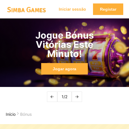
Iniciar sessão
Registar
Jogue Bónus
Vitórias Este
Minuto!
Jogar agora
1/2
Início
Bónus