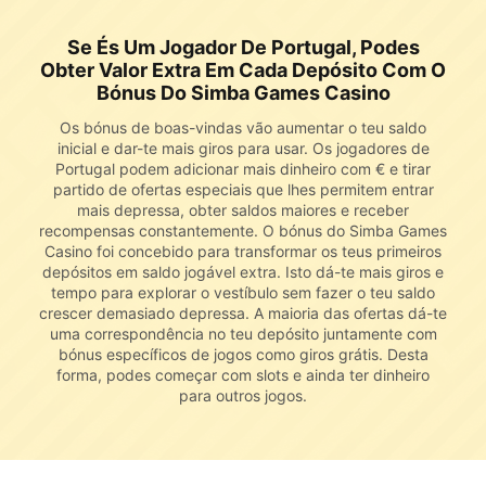
Se És Um Jogador De Portugal, Podes
Obter Valor Extra Em Cada Depósito Com O
Bónus Do Simba Games Casino
Os bónus de boas-vindas vão aumentar o teu saldo
inicial e dar-te mais giros para usar. Os jogadores de
Portugal podem adicionar mais dinheiro com € e tirar
partido de ofertas especiais que lhes permitem entrar
mais depressa, obter saldos maiores e receber
recompensas constantemente. O bónus do Simba Games
Casino foi concebido para transformar os teus primeiros
depósitos em saldo jogável extra. Isto dá-te mais giros e
tempo para explorar o vestíbulo sem fazer o teu saldo
crescer demasiado depressa. A maioria das ofertas dá-te
uma correspondência no teu depósito juntamente com
bónus específicos de jogos como giros grátis. Desta
forma, podes começar com slots e ainda ter dinheiro
para outros jogos.