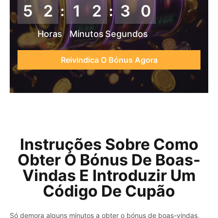
5
2
1
2
2
8
:
:
Horas
Minutos
Segundos
Reivindica O Bónus Agora
Instruções Sobre Como
Obter O Bónus De Boas-
Vindas E Introduzir Um
Código De Cupão
Só demora alguns minutos a obter o bónus de boas-vindas,