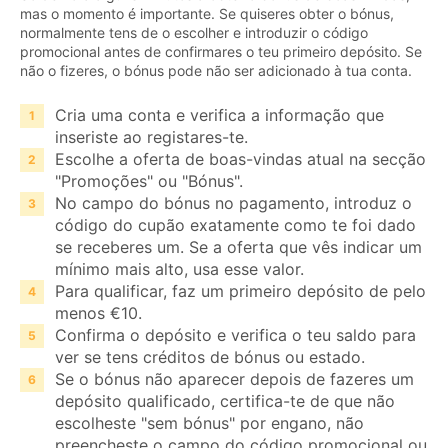
mas o momento é importante. Se quiseres obter o bónus,
normalmente tens de o escolher e introduzir o código
promocional antes de confirmares o teu primeiro depósito. Se
não o fizeres, o bónus pode não ser adicionado à tua conta.
Cria uma conta e verifica a informação que
inseriste ao registares-te.
Escolhe a oferta de boas-vindas atual na secção
"Promoções" ou "Bónus".
No campo do bónus no pagamento, introduz o
código do cupão exatamente como te foi dado
se receberes um. Se a oferta que vês indicar um
mínimo mais alto, usa esse valor.
Para qualificar, faz um primeiro depósito de pelo
menos €10.
Confirma o depósito e verifica o teu saldo para
ver se tens créditos de bónus ou estado.
Se o bónus não aparecer depois de fazeres um
depósito qualificado, certifica-te de que não
escolheste "sem bónus" por engano, não
preencheste o campo do código promocional ou