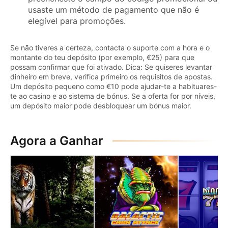
usaste um método de pagamento que não é
elegível para promoções.
Se não tiveres a certeza, contacta o suporte com a hora e o
montante do teu depósito (por exemplo, €25) para que
possam confirmar que foi ativado. Dica: Se quiseres levantar
dinheiro em breve, verifica primeiro os requisitos de apostas.
Um depósito pequeno como €10 pode ajudar-te a habituares-
te ao casino e ao sistema de bónus. Se a oferta for por níveis,
um depósito maior pode desbloquear um bónus maior.
Agora a Ganhar