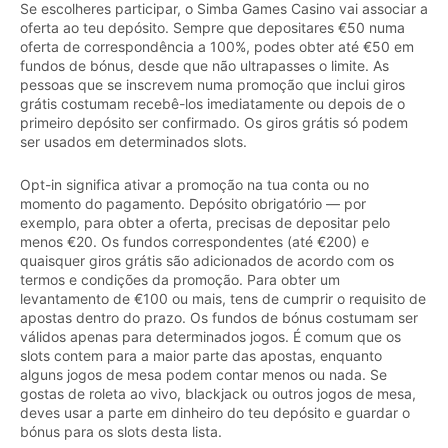
Se escolheres participar, o Simba Games Casino vai associar a
oferta ao teu depósito. Sempre que depositares €50 numa
oferta de correspondência a 100%, podes obter até €50 em
fundos de bónus, desde que não ultrapasses o limite. As
pessoas que se inscrevem numa promoção que inclui giros
grátis costumam recebê-los imediatamente ou depois de o
primeiro depósito ser confirmado. Os giros grátis só podem
ser usados em determinados slots.
Opt-in significa ativar a promoção na tua conta ou no
momento do pagamento. Depósito obrigatório — por
exemplo, para obter a oferta, precisas de depositar pelo
menos €20. Os fundos correspondentes (até €200) e
quaisquer giros grátis são adicionados de acordo com os
termos e condições da promoção. Para obter um
levantamento de €100 ou mais, tens de cumprir o requisito de
apostas dentro do prazo. Os fundos de bónus costumam ser
válidos apenas para determinados jogos. É comum que os
slots contem para a maior parte das apostas, enquanto
alguns jogos de mesa podem contar menos ou nada. Se
gostas de roleta ao vivo, blackjack ou outros jogos de mesa,
deves usar a parte em dinheiro do teu depósito e guardar o
bónus para os slots desta lista.